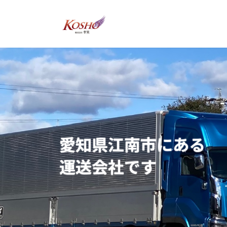
コ
ナ
ン
ビ
テ
ゲ
ン
ー
ツ
シ
へ
ョ
ス
ン
キ
に
ッ
移
プ
動
愛知県江南市にある
運送会社です